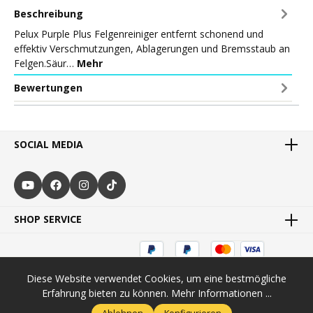
Beschreibung
Pelux Purple Plus Felgenreiniger entfernt schonend und
effektiv Verschmutzungen, Ablagerungen und Bremsstaub an
Felgen.Säur…
Mehr
Bewertungen
SOCIAL MEDIA
SHOP SERVICE
Diese Website verwendet Cookies, um eine bestmögliche
* Preise inkl. MwSt. zzgl.
Versandkosten
und ggf.
Erfahrung bieten zu können.
Mehr Informationen ...
Nachnahmegebühren, wenn nicht anders angegeben.